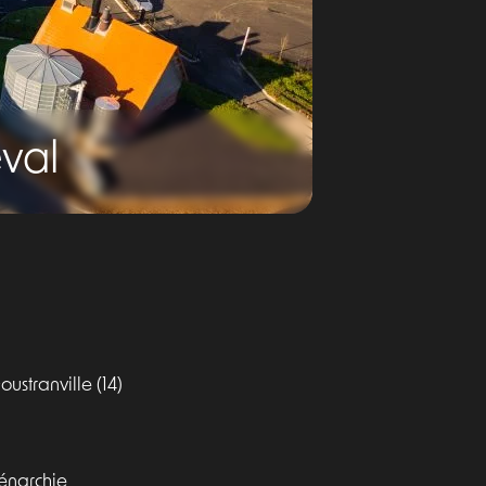
val
stranville (14)
énarchie